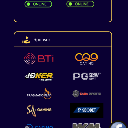
Sponsor