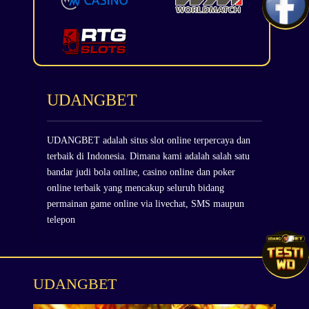
UDANGBET
UDANGBET adalah situs slot online terpercaya dan
terbaik di Indonesia. Dimana kami adalah salah satu
bandar judi bola online, casino online dan poker
online terbaik yang mencakup seluruh bidang
permainan game online via livechat, SMS maupun
telepon
UDANGBET