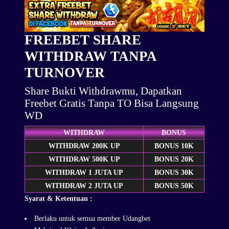
FREEBET SHARE
WITHDRAW TANPA
TURNOVER
Share Bukti Withdrawmu, Dapatkan
Freebet Gratis Tanpa TO Bisa Langsung
WD
WITHDRAW
BONUS
WITHDRAW 200K UP
BONUS 10K
WITHDRAW 500K UP
BONUS 20K
WITHDRAW 1 JUTA UP
BONUS 30K
WITHDRAW 2 JUTA UP
BONUS 50K
Syarat & Ketentuan :
Berlaku untuk semua member Udangbet